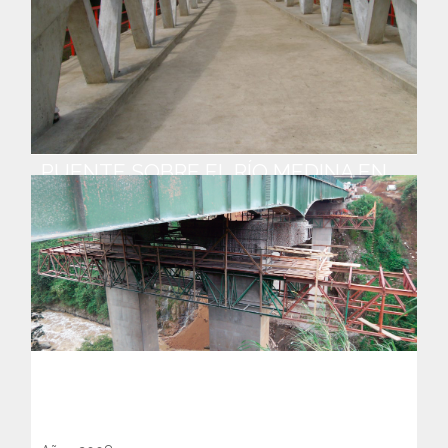
PUENTE SOBRE EL RÍO MEDINA EN
NANDAIME, DEPARTAMENTO DE
GRANADA, NICARAGUA
Año : 2008
CONSTRUCCIÓN DE ESTRUCTURAS
DE PASO Y DRENAJE EN CARRETERA
SAN JOSÉ – CALDERA, COSTA RICA