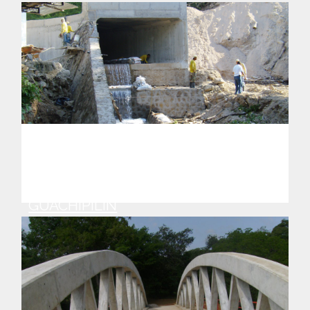
CONSTRUCCIÓN DE CAJAS DE
DRENAJE EN CARRETERA
LONGITUDINAL DEL NORTE,
TRAMO-2A METAPÁN – SANTA ROSA
GUACHIPILÍN
Año : 2010