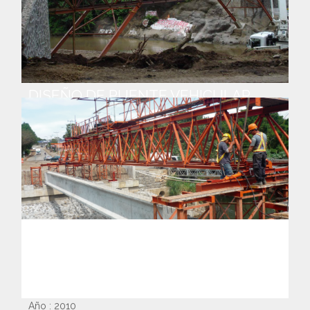
DISEÑO DE PUENTE VEHICULAR
SOBRE EL RÍO TOROLA, EN EL
MUNICIPIO DE CAROLINA, SAN
MIGUEL
Año : 2010
CONSTRUCCIÓN DE PUENTES
SOBRE RÍO BURÍO Y RÍO SEGUNDO,
AMPLIACIÓN DE CARRETERA
HEREDIA – ALAJUELA, COSTA RICA
Año : 2010