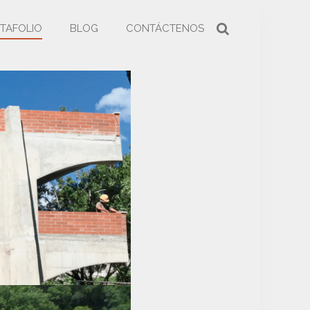
TAFOLIO
BLOG
CONTÁCTENOS