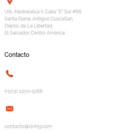
d
Urb. Madreselva II, Calle “E” Sur #66
Santa Elena, Antiguo Cuscatlán,
a
Depto. de La Libertad.
El Salvador, Centro América.
s
Contacto
(+503) 2200-5188
contacto@civing.com