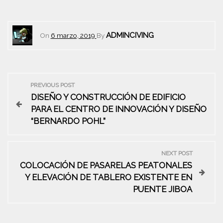
ADMINCIVING
On
6 marzo, 2019
By
N
PREVIOUS POST
DISEÑO Y CONSTRUCCIÓN DE EDIFICIO
a
PARA EL CENTRO DE INNOVACIÓN Y DISEÑO
“BERNARDO POHL”
v
e
NEXT POST
COLOCACIÓN DE PASARELAS PEATONALES
g
Y ELEVACIÓN DE TABLERO EXISTENTE EN
PUENTE JIBOA
a
c