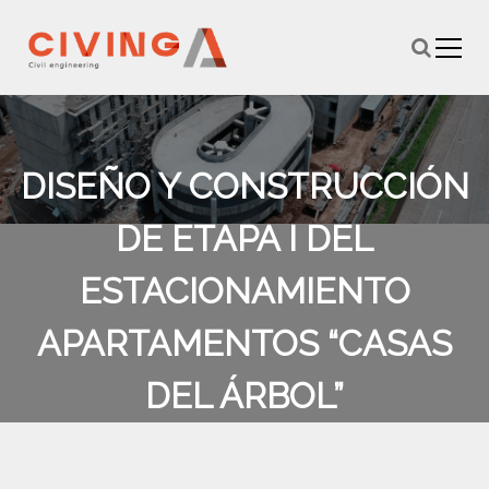
S
k
i
p
t
o
c
DISEÑO Y CONSTRUCCIÓN
o
n
t
DE ETAPA I DEL
e
n
ESTACIONAMIENTO
t
APARTAMENTOS “CASAS
DEL ÁRBOL”