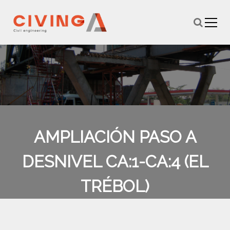
S
k
i
p
t
o
c
o
n
t
e
n
AMPLIACIÓN PASO A
t
DESNIVEL CA:1-CA:4 (EL
TRÉBOL)