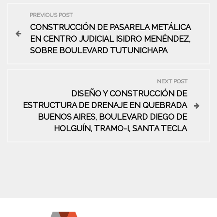
N
PREVIOUS POST
CONSTRUCCIÓN DE PASARELA METÁLICA
a
EN CENTRO JUDICIAL ISIDRO MENÉNDEZ,
SOBRE BOULEVARD TUTUNICHAPA
v
e
NEXT POST
DISEÑO Y CONSTRUCCIÓN DE
g
ESTRUCTURA DE DRENAJE EN QUEBRADA
BUENOS AIRES, BOULEVARD DIEGO DE
a
HOLGUÍN, TRAMO-I, SANTA TECLA
c
i
ó
n