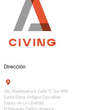
d
e
e
n
t
r
Dirección
a
d
Urb. Madreselva II, Calle “E” Sur #66
a
Santa Elena, Antiguo Cuscatlán,
Depto. de La Libertad.
s
El Salvador, Centro América.